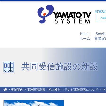
Home
Servic
ホーム
事業案
共同受信施設の新設
>
事業案内
>
電波障害調査・机上検討
>
テレビ電波障害について
>
マ